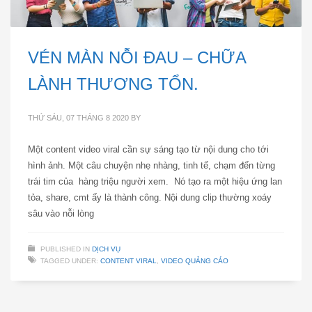
VÉN MÀN NỖI ĐAU – CHỮA
LÀNH THƯƠNG TỔN.
THỨ SÁU, 07 THÁNG 8 2020
BY
Một content video viral cần sự sáng tạo từ nội dung cho tới
hình ảnh. Một câu chuyện nhẹ nhàng, tinh tế, chạm đến từng
trái tim của hàng triệu người xem. Nó tạo ra một hiệu ứng lan
tỏa, share, cmt ấy là thành công. Nội dung clip thường xoáy
sâu vào nỗi lòng
PUBLISHED IN
DỊCH VỤ
TAGGED UNDER:
CONTENT VIRAL
,
VIDEO QUẢNG CÁO