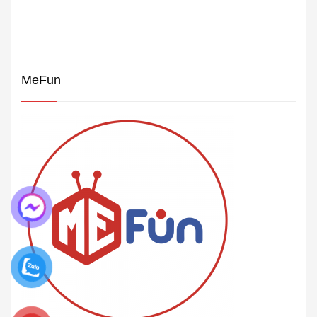
MeFun