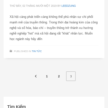
THỨ BẢY, 02 THÁNG MƯỜI MỘT 2019
BY
LEEDZUNG
Xã hội càng phát triển càng không thể phủ nhận sự chi phối
mạnh mẽ của truyền thông. Trong thời đại hoàng kim của công
nghệ và số hóa, báo chí – truyền thông trở thành xu hướng
nghề nghiệp “hot” mà xã hội đang rất “khát” nhân lực. Muốn
học ngành này hãy đến
PUBLISHED IN
TIN TỨC
1
2
3
Tìm Kiếm